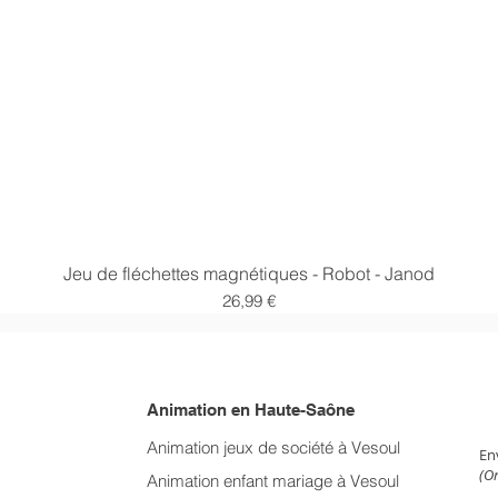
Aperçu rapide
Jeu de fléchettes magnétiques - Robot - Janod
Prix
26,99 €
Animation en Haute-Saône
NE
Animation jeux de société à Vesoul
En
(On
Animation enfant mariage
à Vesoul