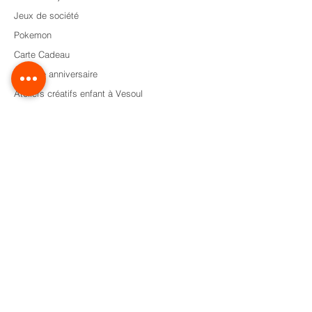
Jeux de société
Pokemon
Carte Cadeau
Formule anniversaire
Ateliers créatifs enfant à Vesoul
Activités créatives pour enfants
Les boîtes à histoires pour enfant
Location jeux à Vesoul
Animation en Haute-Saône
Animation jeux de société à Vesoul
Animation enfant mariage
à Vesoul
Anniversaire enfant à domicile Vesoul
Suivez
-nous