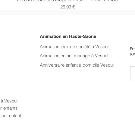
Prix
26,99 €
Animation en Haute-Saône
NE
Animation jeux de société à Vesoul
En
(On
Animation enfant mariage
à Vesoul
Anniversaire enfant à domicile Vesoul
t à Vesoul
ur enfants
pour enfant