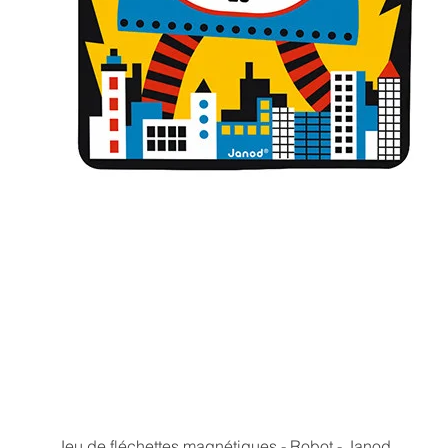
Aperçu rapide
Jeu de fléchettes magnétiques - Robot - Janod