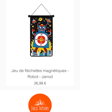
Jeu de fléchettes magnétiques -
Anneaux multi acti
Robot - Janod
Prix
26,99 €