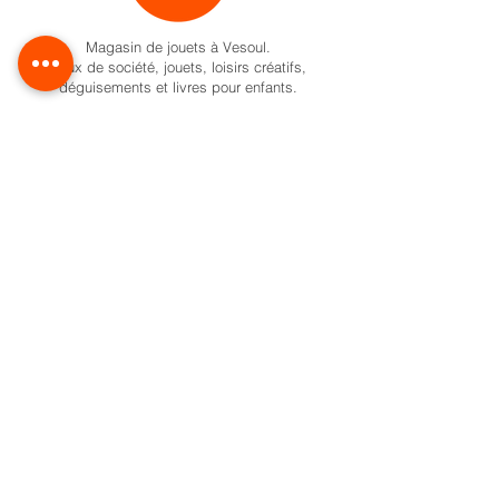
Magasin de jouets à Vesoul.
Jeux de société, jouets, loisirs créatifs,
déguisements et livres pour enfants.
Activités pour enfant à Vesoul
Nos univers
Cadeaux naissance
Activité et jeux d'éveil
Jeux de société
Pokemon
Carte Cadeau
Formule anniversaire
Ateliers créatifs enfant à Vesoul
Activités créatives pour enfants