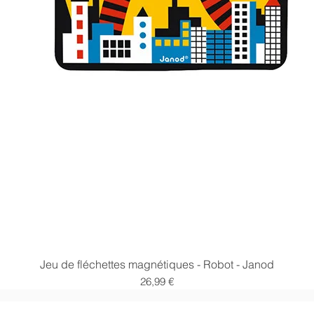
Aperçu rapide
Jeu de fléchettes magnétiques - Robot - Janod
Prix
26,99 €