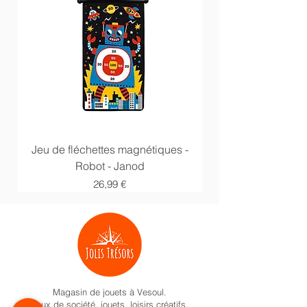
Jeu de fléchettes magnétiques -
Anneaux multi acti
Robot - Janod
Prix
26,99 €
Magasin de jouets à Vesoul.
Jeux de société, jouets, loisirs créatifs,