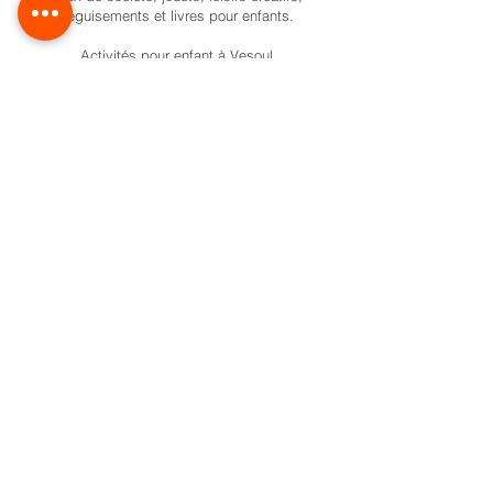
déguisements et livres pour enfants.
Activités pour enfant à Vesoul
Nos univers
Cadeaux naissance
Activité et jeux d'éveil
Jeux de société
Pokemon
Carte Cadeau
Formule anniversaire
Ateliers créatifs enfant à Vesoul
Activités créatives pour enfants
Les boîtes à histoires pour enfant
Location jeux à Vesoul