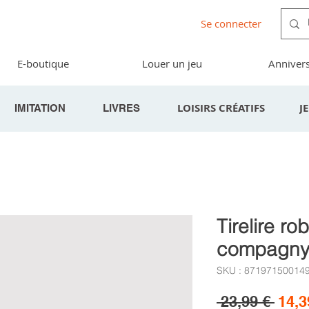
Se connecter
E-boutique
Louer un jeu
Annivers
LOISIRS CRÉATIFS
J
IMITATION
LIVRES
Tirelire rob
compagn
SKU : 87197150014
Prix
 23,99 € 
14,3