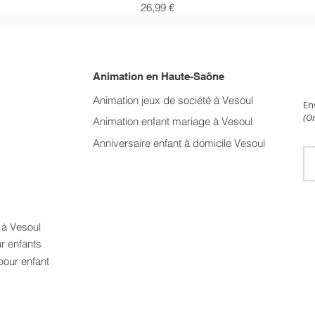
Prix
26,99 €
Animation en Haute-Saône
NE
Animation jeux de société à Vesoul
En
(On
Animation enfant mariage
à Vesoul
Anniversaire enfant à domicile Vesoul
t à Vesoul
ur enfants
pour enfant