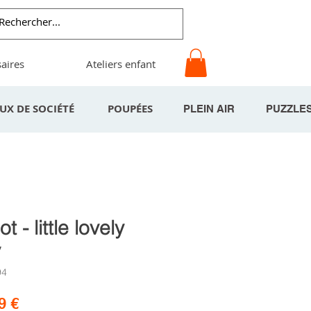
aires
Ateliers enfant
EUX DE SOCIÉTÉ
POUPÉES
PLEIN AIR
PUZZLE
ot - little lovely
y
94
Prix
9 €