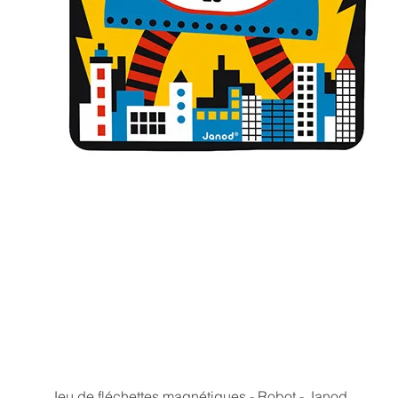
Aperçu rapide
Jeu de fléchettes magnétiques - Robot - Janod