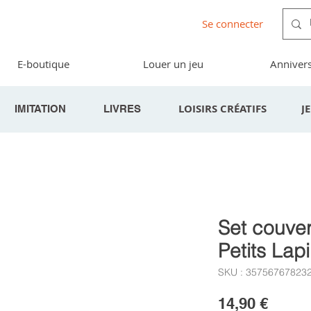
Se connecter
E-boutique
Louer un jeu
Annivers
LOISIRS CRÉATIFS
J
IMITATION
LIVRES
Set couvert
Petits Lap
SKU : 35756767823
Prix
14,90 €