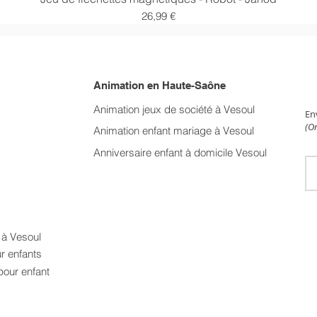
Prix
26,99 €
Animation en Haute-Saône
NE
Animation jeux de société à Vesoul
En
(On
Animation enfant mariage
à Vesoul
Anniversaire enfant à domicile Vesoul
t à Vesoul
ur enfants
pour enfant