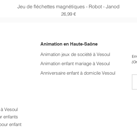
Aperçu rapide
Jeu de fléchettes magnétiques - Robot - Janod
Prix
26,99 €
Animation en Haute-Saône
NE
Animation jeux de société à Vesoul
En
(On
Animation enfant mariage
à Vesoul
Anniversaire enfant à domicile Vesoul
t à Vesoul
ur enfants
pour enfant