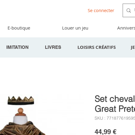
Se connecter
E-boutique
Louer un jeu
Annivers
LOISIRS CRÉATIFS
J
IMITATION
LIVRES
Set chevali
Great Pre
SKU : 77187761959
Prix
44,99 €