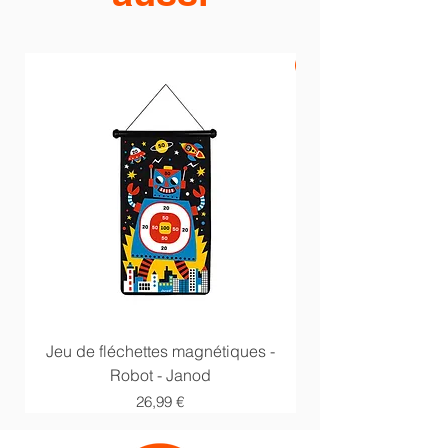
PROMO -20%
Jeu de fléchettes magnétiques -
Anneaux multi acti
Robot - Janod
Prix
26,99 €