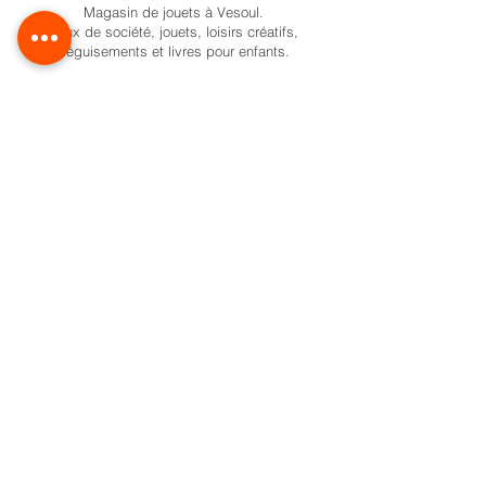
Magasin de jouets à Vesoul.
Jeux de société, jouets, loisirs créatifs,
déguisements et livres pour enfants.
Activités pour enfant à Vesoul
Nos univers
Cadeaux naissance
Activité et jeux d'éveil
Jeux de société
Pokemon
Carte Cadeau
Formule anniversaire
Ateliers créatifs enfant à Vesoul
Activités créatives pour enfants
Les boîtes à histoires pour enfant