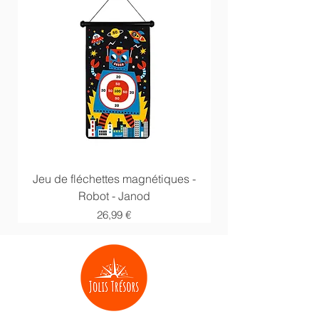
Jeu de fléchettes magnétiques -
Anneaux multi acti
Robot - Janod
Prix
26,99 €