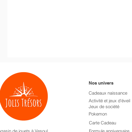
Nos univers
Cadeaux naissance
Activité et jeux d'éveil
Jeux de société
Pokemon
Carte Cadeau
gasin de jouets à Vesoul.
Formule anniversaire