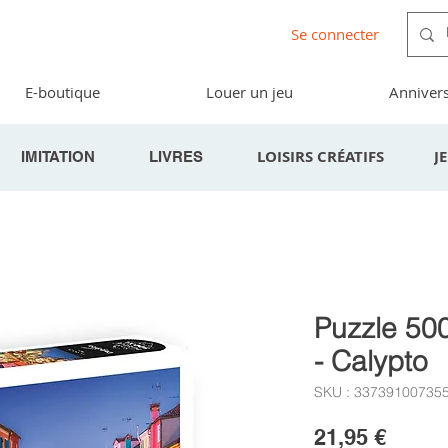
Se connecter
E-boutique
Louer un jeu
Annivers
LOISIRS CRÉATIFS
J
IMITATION
LIVRES
Puzzle 500
- Calypto
SKU : 33739100735
Prix
21,95 €