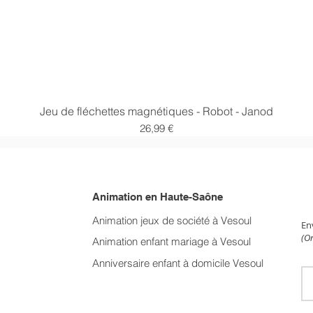
Aperçu rapide
Jeu de fléchettes magnétiques - Robot - Janod
Prix
26,99 €
Animation en Haute-Saône
NE
Animation jeux de société à Vesoul
En
(On
Animation enfant mariage
à Vesoul
Anniversaire enfant à domicile Vesoul