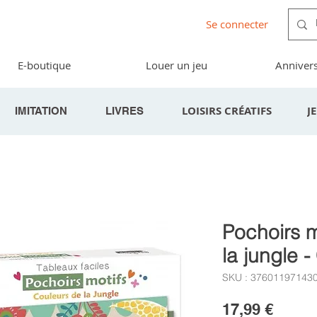
Se connecter
E-boutique
Louer un jeu
Annivers
LOISIRS CRÉATIFS
J
IMITATION
LIVRES
Pochoirs m
la jungle -
SKU : 37601197143
Prix
17,99 €