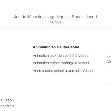
Aperçu rapide
Jeu de fléchettes magnétiques - Robot - Janod
Prix
26,99 €
Animation en Haute-Saône
NE
Animation jeux de société à Vesoul
En
(On
Animation enfant mariage
à Vesoul
Anniversaire enfant à domicile Vesoul
t à Vesoul
ur enfants