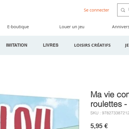
Se connecter
E-boutique
Louer un jeu
Annivers
LOISIRS CRÉATIFS
J
IMITATION
LIVRES
Ma vie co
roulettes -
SKU : 97827338721
Prix
5,95 €