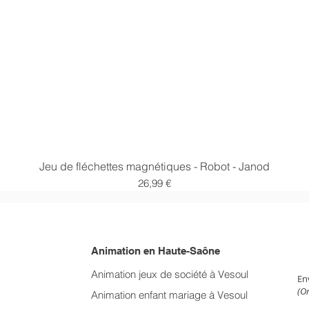
Aperçu rapide
Jeu de fléchettes magnétiques - Robot - Janod
Prix
26,99 €
Animation en Haute-Saône
NE
Animation jeux de société à Vesoul
En
(On
Animation enfant mariage
à Vesoul