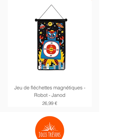
Jeu de fléchettes magnétiques -
Anneaux multi acti
Robot - Janod
Prix
26,99 €