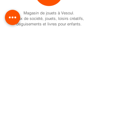
Magasin de jouets à Vesoul.
Jeux de société, jouets, loisirs créatifs,
déguisements et livres pour enfants.
Activités pour enfant à Vesoul
Nos univers
Cadeaux naissance
Activité et jeux d'éveil
Jeux de société
Pokemon
Carte Cadeau
Formule anniversaire
Ateliers créatifs enfant à Vesoul
Activités créatives pour enfants