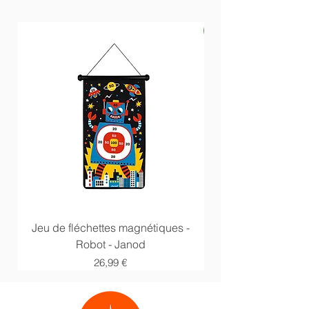
PROMO -20%
Jeu de fléchettes magnétiques -
Anneaux multi acti
Robot - Janod
Prix
26,99 €