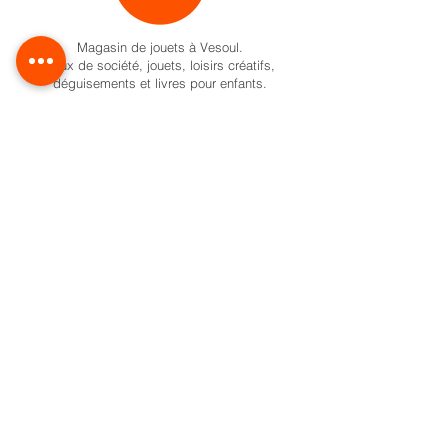
Magasin de jouets à Vesoul.
Jeux de société, jouets, loisirs créatifs,
déguisements et livres pour enfants.
Activités pour enfant à Vesoul
Nos univers
Cadeaux naissance
Activité et jeux d'éveil
Jeux de société
Pokemon
Carte Cadeau
Formule anniversaire
Ateliers créatifs enfant à Vesoul
Activités créatives pour enfants