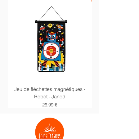
PROMO -20%
Jeu de fléchettes magnétiques -
Anneaux multi acti
Robot - Janod
Prix
26,99 €