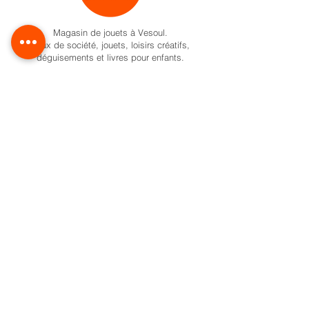
Magasin de jouets à Vesoul.
Jeux de société, jouets, loisirs créatifs,
déguisements et livres pour enfants.
Activités pour enfant à Vesoul
Nos univers
Cadeaux naissance
Activité et jeux d'éveil
Jeux de société
Pokemon
Carte Cadeau
Formule anniversaire
Ateliers créatifs enfant à Vesoul
Activités créatives pour enfants