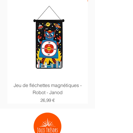
PROMO -20%
Jeu de fléchettes magnétiques -
Anneaux multi acti
Robot - Janod
Prix
26,99 €