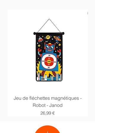
PROMO -20%
Jeu de fléchettes magnétiques -
Anneaux multi acti
Robot - Janod
Prix
26,99 €