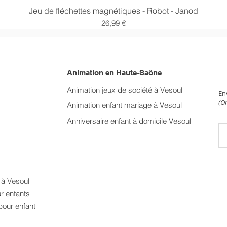
Aperçu rapide
Jeu de fléchettes magnétiques - Robot - Janod
Prix
26,99 €
Animation en Haute-Saône
NE
Animation jeux de société à Vesoul
En
(On
Animation enfant mariage
à Vesoul
Anniversaire enfant à domicile Vesoul
t à Vesoul
ur enfants
pour enfant