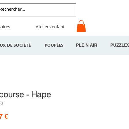
aires
Ateliers enfant
EUX DE SOCIÉTÉ
POUPÉES
PLEIN AIR
PUZZLE
 course - Hape
00
Prix
7 €
nal
promotionnel