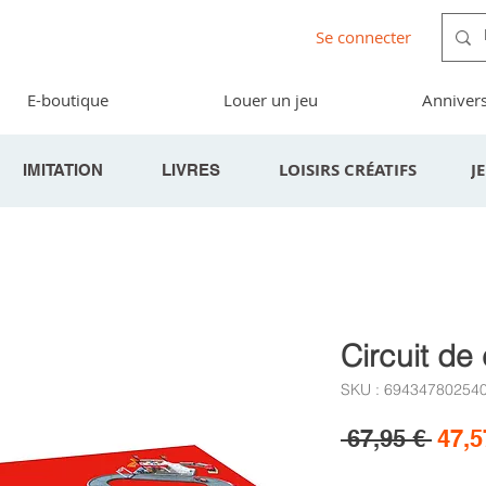
Se connecter
E-boutique
Louer un jeu
Annivers
LOISIRS CRÉATIFS
J
IMITATION
LIVRES
Circuit de
SKU : 69434780254
Prix
 67,95 € 
47,5
origi