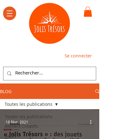
Se connecter
BLOG
Toutes les publications
Toutes les publications
18 févr. 2021
Ateliers Créatifs
Actus