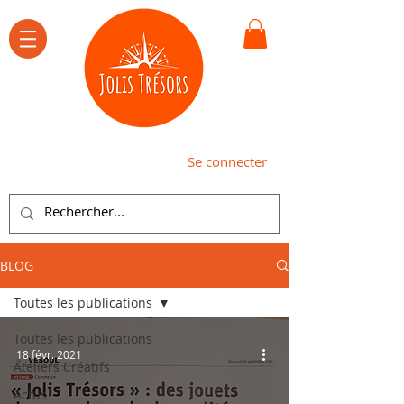
Se connecter
BLOG
Toutes les publications
Toutes les publications
18 févr. 2021
Ateliers Créatifs
Actus