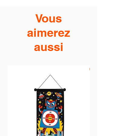
Vous
aimerez
aussi
PROMO -20%