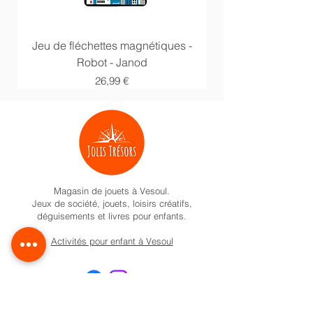
Jeu de fléchettes magnétiques -
Anneaux multi acti
Robot - Janod
Prix
26,99 €
Magasin de jouets à Vesoul.
Jeux de société, jouets, loisirs créatifs,
déguisements et livres pour enfants.
Activités pour enfant à Vesoul
Nos univers