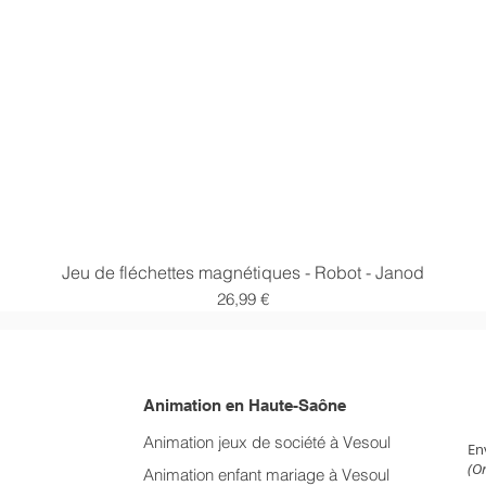
Aperçu rapide
Jeu de fléchettes magnétiques - Robot - Janod
Prix
26,99 €
Animation en Haute-Saône
NE
Animation jeux de société à Vesoul
En
(On
Animation enfant mariage
à Vesoul