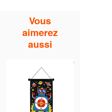
Vous
aimerez
aussi
PROMO -20%