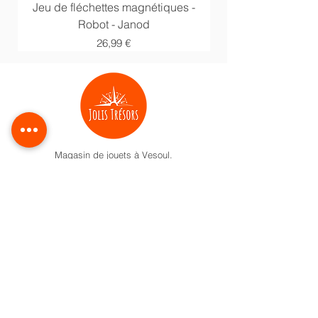
Jeu de fléchettes magnétiques -
Anneaux multi acti
Robot - Janod
Prix
26,99 €
Magasin de jouets à Vesoul.
Jeux de société, jouets, loisirs créatifs,
déguisements et livres pour enfants.
Activités pour enfant à Vesoul
Nos univers
Cadeaux naissance