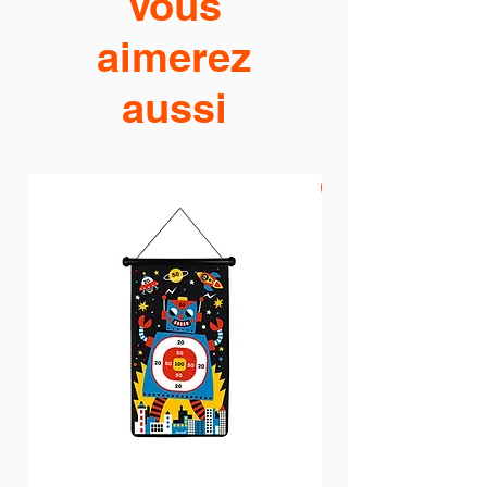
Vous
aimerez
aussi
PROMO -20%