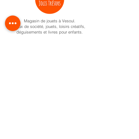
Magasin de jouets à Vesoul.
Jeux de société, jouets, loisirs créatifs,
déguisements et livres pour enfants.
Activités pour enfant à Vesoul
Nos univers
Cadeaux naissance
Activité et jeux d'éveil
Jeux de société
Pokemon
Carte Cadeau
Formule anniversaire
Ateliers créatifs enfant à Vesoul