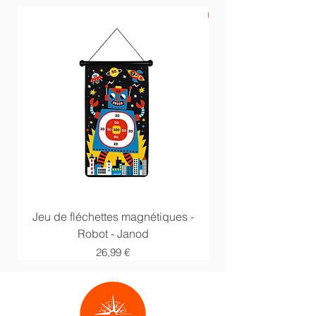
PROMO -20%
Jeu de fléchettes magnétiques -
Anneaux multi acti
Robot - Janod
Prix
26,99 €