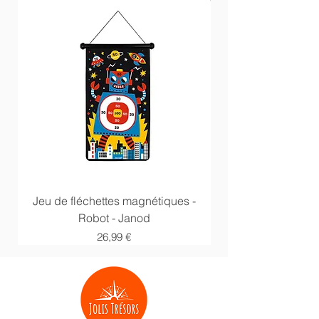
Jeu de fléchettes magnétiques -
Anneaux multi acti
Robot - Janod
Prix
26,99 €