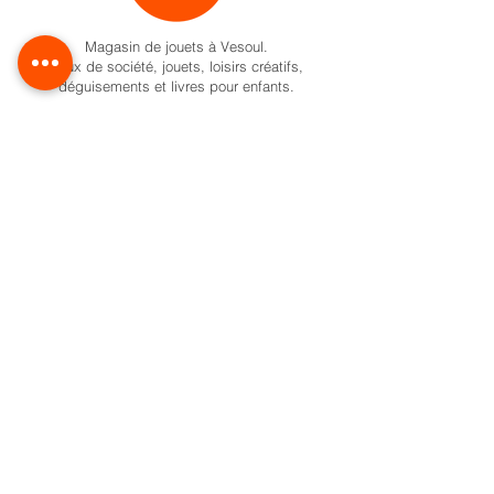
Magasin de jouets à Vesoul.
Jeux de société, jouets, loisirs créatifs,
déguisements et livres pour enfants.
Activités pour enfant à Vesoul
Nos univers
Cadeaux naissance
Activité et jeux d'éveil
Jeux de société
Pokemon
Carte Cadeau
Formule anniversaire
Ateliers créatifs enfant à Vesoul
Activités créatives pour enfants