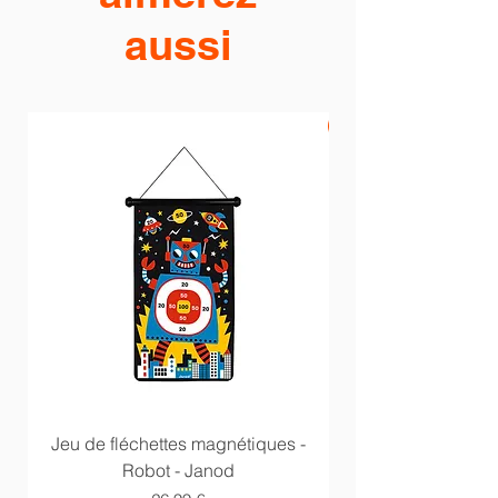
aussi
PROMO -20%
Jeu de fléchettes magnétiques -
Anneaux multi acti
Robot - Janod