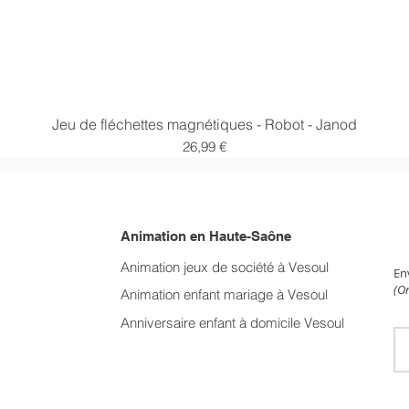
Aperçu rapide
Jeu de fléchettes magnétiques - Robot - Janod
Prix
26,99 €
Animation en Haute-Saône
NE
Animation jeux de société à Vesoul
En
(On
Animation enfant mariage
à Vesoul
Anniversaire enfant à domicile Vesoul