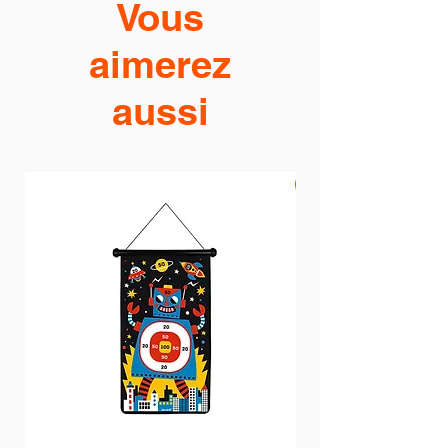
Vous
aimerez
aussi
PROMO -20%