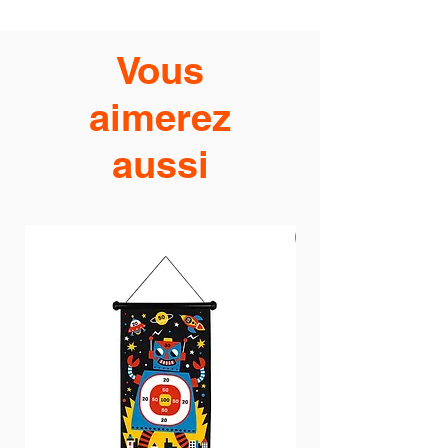
Vous
aimerez
aussi
PROMO -20%