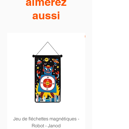
aimerez
aussi
PROMO -20%
Jeu de fléchettes magnétiques -
Anneaux multi acti
Robot - Janod