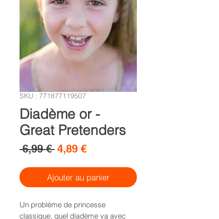
SKU : 771877119507
Diadème or -
Great Pretenders
Prix
Prix
 6,99 € 
4,89 €
original
promotionnel
Ajouter au panier
Un problème de princesse
classique, quel diadème va avec